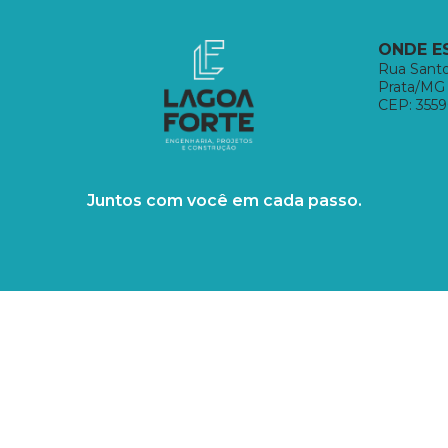
ONDE E
Rua Sant
Prata/MG
CEP: 355
Juntos com você em cada passo.